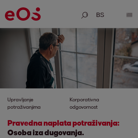
Traži
Poka
Upravljanje
Korporativna
potraživanjima
odgovornost
Pravedna naplata potraživanja:
Osoba iza dugovanja.