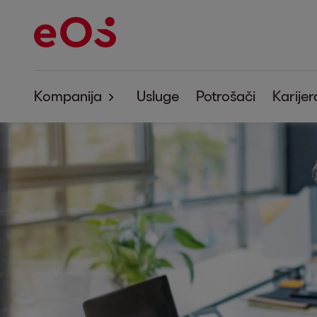
Kompanija
Usluge
Potrošači
Karijer
O EOS-u
Korporativna odgovornost