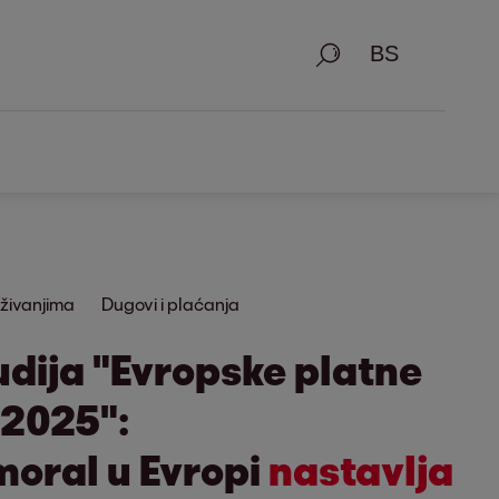
Traži
živanjima
Dugovi i plaćanja
dija "Evropske platne
 2025":
moral u Evropi
nastavlja