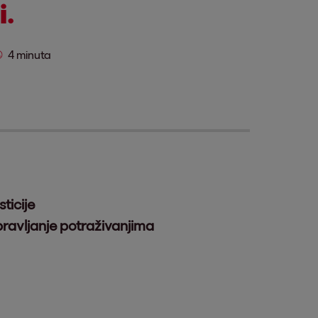
i.
4 minuta
ticije
pravljanje potraživanjima