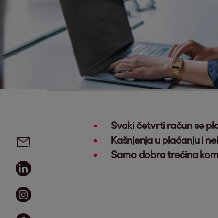
Svaki četvrti račun se pla
Social media links - share article
Email
Kašnjenja u plaćanju i ne
Samo dobra trećina kompa
Linkedin
Instagram
Facebook