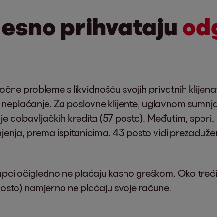
jesno prihvataju
od
e probleme s likvidnošću svojih privatnih klijenat
k neplaćanje. Za poslovne klijente, uglavnom sumnj
avanje dobavljačkih kredita (57 posto). Međutim, spori
enja, prema ispitanicima. 43 posto vidi prezadužen
pci očigledno ne plaćaju kasno greškom. Oko treći
34 posto) namjerno ne plaćaju svoje račune.