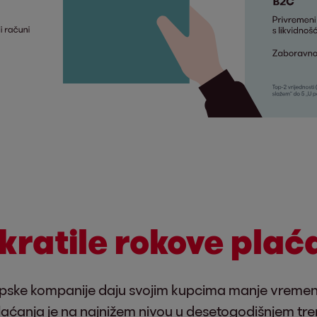
kratile rokove plać
opske kompanije daju svojim kupcima manje vremena
laćanja je na najnižem nivou u desetogodišnjem tren