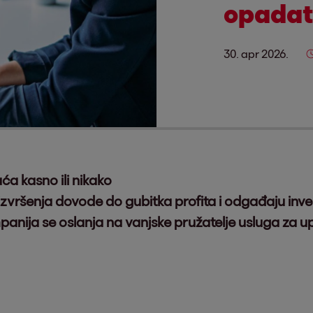
opadat
30. apr 2026.
ća kasno ili nikako
izvršenja dovode do gubitka profita i odgađaju inves
nija se oslanja na vanjske pružatelje usluga za u