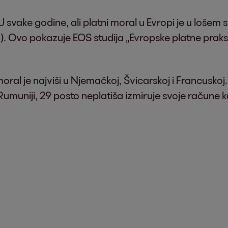
 svake godine, ali platni moral u Evropi je u lošem s
to). Ovo pokazuje EOS studija „Evropske platne praks
ral je najviši u Njemačkoj, Švicarskoj i Francuskoj
 Rumuniji, 29 posto neplatiša izmiruje svoje račune ka